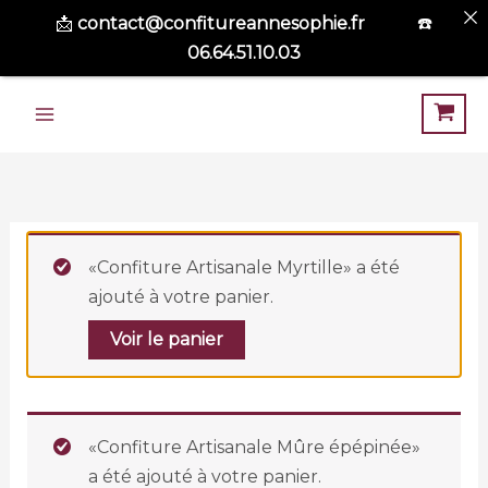
📩​
contact@confitureannesophie.fr
☎️
06.64.51.10.03
Aller
au
contenu
«Confiture Artisanale Myrtille» a été
ajouté à votre panier.
Voir le panier
«Confiture Artisanale Mûre épépinée»
a été ajouté à votre panier.